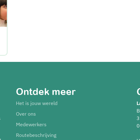
Ontdek meer
Het is jouw wereld
L
B
Over ons
s
3
Medewerkers
0
Routebeschrijving