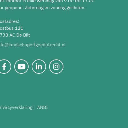
et kantoor is elke werkdag van 9.00 tot 17.00
ur geopend. Zaterdag en zondag gesloten.
ostadres:
ostbus 121
730 AC De Bilt
nfo@landschaperfgoedutrecht.nl
rivacyverklaring
ANBI