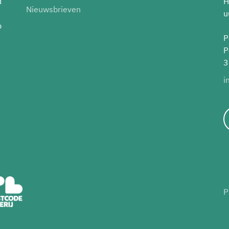
d
H
Nieuwsbrieven
u
p
P
P
3
i
P