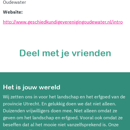
Oudewater
Website:
http://www.geschiedkundigeverenigingoudewater.nl/intro
Deel met je vrienden
Het is jouw wereld
Wij zetten ons in voor het landschap en het erfgoed van de
provincie Utrecht. En gelukkig doen we dat niet alleen.
Duizenden vrijwilligers doen mee. Niet alleen omdat ze
geven om het landschap en erfgoed. Vooral ook omdat ze
beseffen dat al het mooie niet vanzelfsprekend is. Onze