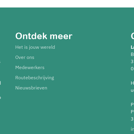
Ontdek meer
Het is jouw wereld
L
B
Over ons
s
3
Medewerkers
0
Routebeschrijving
d
H
Nieuwsbrieven
u
p
P
P
3
i