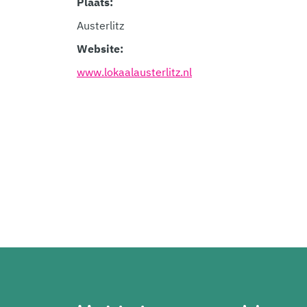
Plaats:
Austerlitz
Website:
www.lokaalausterlitz.nl