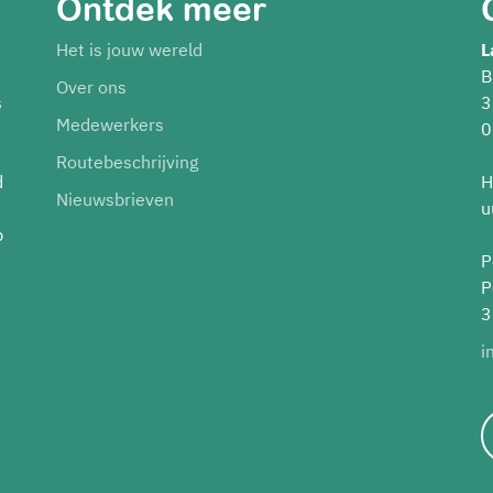
Ontdek meer
Het is jouw wereld
L
B
Over ons
s
3
Medewerkers
0
Routebeschrijving
d
H
Nieuwsbrieven
u
p
P
P
3
i