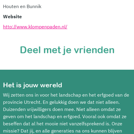
Houten en Bunnik
Website
http://www.klompenpaden.nl/
Deel met je vrienden
Het is jouw wereld
Wij zetten ons in voor het landschap en het erfgoed van de
provincie Utrecht. En gelukkig doen we dat niet alleen.
Duizenden vrijwilligers doen mee. Niet alleen omdat ze
geven om het landschap en erfgoed. Vooral ook omdat ze
beseffen dat al het mooie niet vanzelfsprekend is. Onze
missie? Dat jij, en alle generaties na ons kunnen blijven