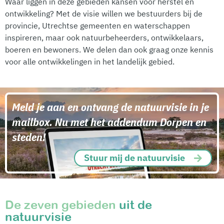
Waar liggen in deze gebieden kansen voor herstel en
ontwikkeling? Met de visie willen we bestuurders bij de
provincie, Utrechtse gemeenten en waterschappen
inspireren, maar ook natuurbeheerders, ontwikkelaars,
boeren en bewoners. We delen dan ook graag onze kennis
voor alle ontwikkelingen in het landelijk gebied.
Meld je aan en ontvang de natuurvisie in je
mailbox. Nu met het addendum Dorpen en
steden!
Stuur mij de natuurvisie
De zeven gebieden
uit de
natuurvisie