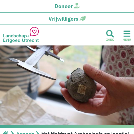
Doneer
Vrijwilligers
ZOEK
MENU
Agenda
Het Meldpunt Archeologie op locatie!