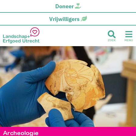
Doneer
Vrijwilligers
ZOEK
MENU
Archeologie