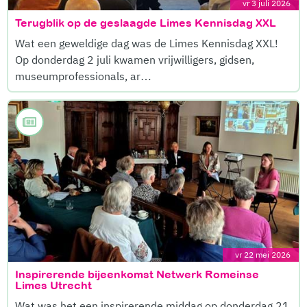
vr 3 juli 2026
Terugblik op de geslaagde Limes Kennisdag XXL
Wat een geweldige dag was de Limes Kennisdag XXL!
Op donderdag 2 juli kwamen vrijwilligers, gidsen,
museumprofessionals, ar…
vr 22 mei 2026
Inspirerende bijeenkomst Netwerk Romeinse
Limes Utrecht
Wat was het een inspirerende middag op donderdag 21