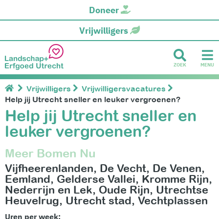
Doneer
Vrijwilligers
ZOEK
MENU
Vrijwilligers
Vrijwilligersvacatures
Help jij Utrecht sneller en leuker vergroenen?
Help jij Utrecht sneller en
leuker vergroenen?
Meer Bomen Nu
Vijfheerenlanden
De Vecht
De Venen
Eemland
Gelderse Vallei
Kromme Rijn
Nederrijn en Lek
Oude Rijn
Utrechtse
Heuvelrug
Utrecht stad
Vechtplassen
Uren per week: