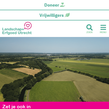
Doneer
Vrijwilligers
ZOEK
MENU
Zet je ook in