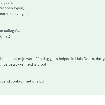
te gaan;
 trappen lopen);
 cursus te volgen.
en collega's;
nkomst;
k ben naast mijn werk één dag gaan helpen in Huis Doorn, dat g
linge betrokkenheid is groot’.
lijvend contact met ons op.