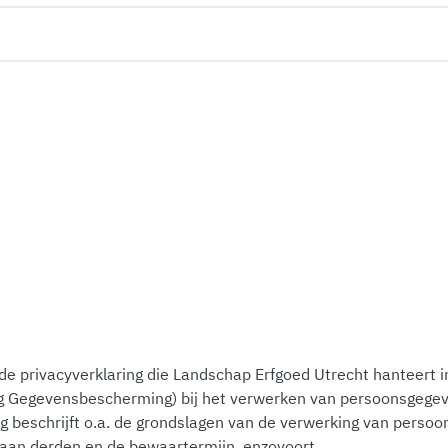
e privacyverklaring die Landschap Erfgoed Utrecht hanteert i
 Gegevensbescherming) bij het verwerken van persoonsgegev
ng beschrijft o.a. de grondslagen van de verwerking van perso
 aan derden en de bewaartermijn, enzovoort.