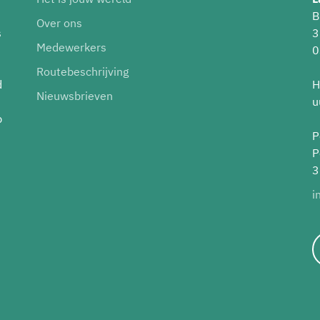
B
Over ons
s
3
Medewerkers
0
Routebeschrijving
d
H
Nieuwsbrieven
u
p
P
P
3
i