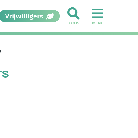
Vrijwilligers
ZOEK
MENU
s
rs