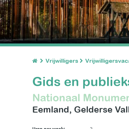
Vrijwilligers
Vrijwilligersva
Gids en publie
Nationaal Monume
Eemland
Gelderse Val
Uren per week:
2