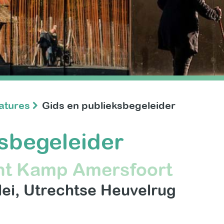
catures
Gids en publieksbegeleider
ksbegeleider
nt Kamp Amersfoort
lei
Utrechtse Heuvelrug