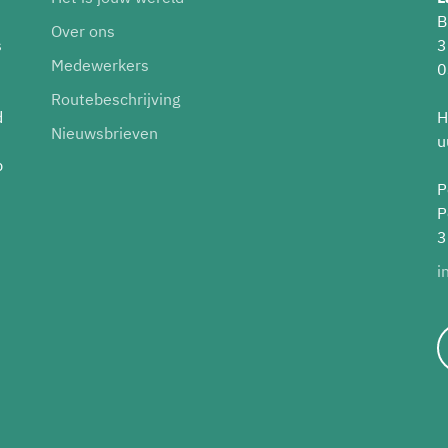
B
Over ons
s
3
Medewerkers
0
Routebeschrijving
d
H
Nieuwsbrieven
u
p
P
P
3
i