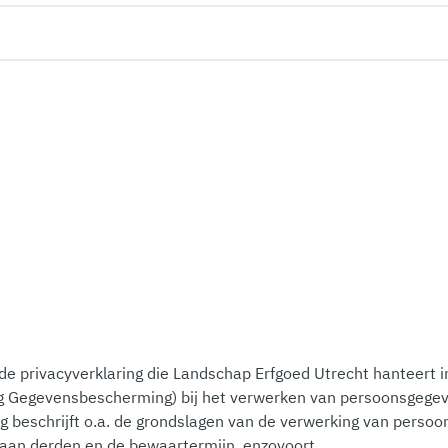
e privacyverklaring die Landschap Erfgoed Utrecht hanteert i
 Gegevensbescherming) bij het verwerken van persoonsgegev
ng beschrijft o.a. de grondslagen van de verwerking van perso
 aan derden en de bewaartermijn, enzovoort.