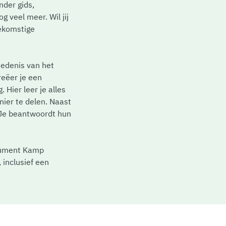
nder gids,
g veel meer. Wil jij
oekomstige
iedenis van het
reëer je een
 Hier leer je alles
nier te delen. Naast
 Je beantwoordt hun
.
onument Kamp
 inclusief een