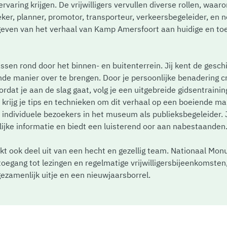
aring krijgen. De vrijwilligers vervullen diverse rollen, waaro
ker, planner, promotor, transporteur, verkeersbegeleider, en no
geven van het verhaal van Kamp Amersfoort aan huidige en t
assen rond door het binnen- en buitenterrein. Jij kent de gesch
de manier over te brengen. Door je persoonlijke benadering c
dat je aan de slag gaat, volg je een uitgebreide gidsentraining.
rijg je tips en technieken om dit verhaal op een boeiende ma
 individuele bezoekers in het museum als publieksbegeleider.
lijke informatie en biedt een luisterend oor aan nabestaanden
maakt ook deel uit van een hecht en gezellig team. Nationaal M
toegang tot lezingen en regelmatige vrijwilligersbijeenkomsten,
 gezamenlijk uitje en een nieuwjaarsborrel.