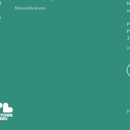
d
H
Nieuwsbrieven
u
p
P
P
3
i
P