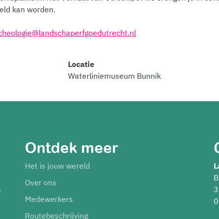
eld kan worden.
cheologie@landschaperfgoedutrecht.nl
Locatie
Waterliniemuseum Bunnik
Ontdek meer
Het is jouw wereld
L
B
Over ons
s
3
Medewerkers
0
Routebeschrijving