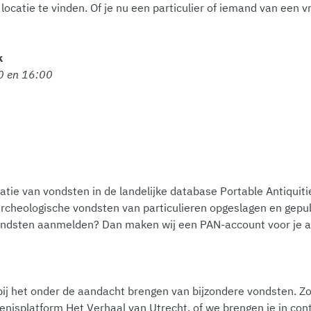
locatie te vinden. Of je nu een particulier of iemand van een vr
k
0 en 16:00
atie van vondsten in de landelijke database Portable Antiquiti
rcheologische vondsten van particulieren opgeslagen en gepub
je vondsten aanmelden? Dan maken wij een PAN-account voor je 
bij het onder de aandacht brengen van bijzondere vondsten. 
enisplatform Het Verhaal van Utrecht, of we brengen je in co