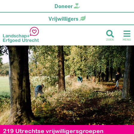
Doneer
Vrijwilligers
ZOEK
MENU
219 Utrechtse vrijwilligersgroepen