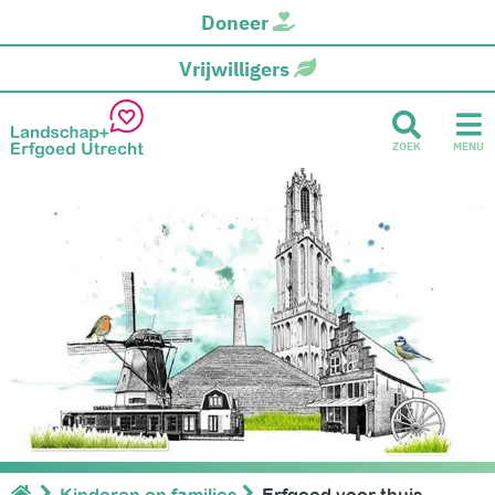
Doneer
Vrijwilligers
ZOEK
MENU
Kinderen en families
Erfgoed voor thuis