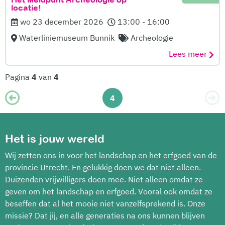
locatie!
wo 23 december 2026
13:00 - 16:00
Waterliniemuseum Bunnik
Archeologie
Lees meer
Pagina
4
van
4
4
Het is jouw wereld
Wij zetten ons in voor het landschap en het erfgoed van de
provincie Utrecht. En gelukkig doen we dat niet alleen.
Duizenden vrijwilligers doen mee. Niet alleen omdat ze
geven om het landschap en erfgoed. Vooral ook omdat ze
beseffen dat al het mooie niet vanzelfsprekend is. Onze
missie? Dat jij, en alle generaties na ons kunnen blijven