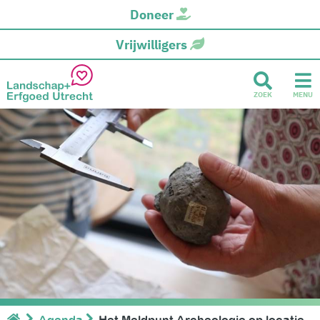
Doneer
Vrijwilligers
ZOEK
MENU
Agenda
Het Meldpunt Archeologie op locatie