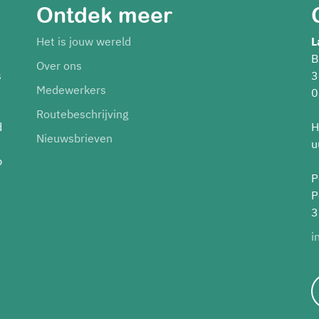
Ontdek meer
Het is jouw wereld
L
B
Over ons
s
3
Medewerkers
0
Routebeschrijving
d
H
Nieuwsbrieven
u
p
P
P
3
i