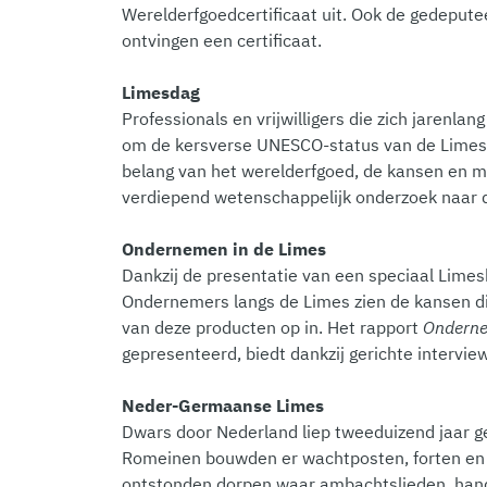
Werelderfgoedcertificaat uit. Ook de gedepute
ontvingen een certificaat.
Limesdag
Professionals en vrijwilligers die zich jare
om de kersverse UNESCO-status van de Limes i
belang van het werelderfgoed, de kansen en m
verdiepend wetenschappelijk onderzoek naar
Ondernemen in de Limes
Dankzij de presentatie van een speciaal Lime
Ondernemers langs de Limes zien de kansen die
van deze producten op in. Het rapport
Onderne
gepresenteerd, biedt dankzij gerichte intervi
Neder-Germaanse Limes
Dwars door Nederland liep tweeduizend jaar ge
Romeinen bouwden er wachtposten, forten en l
ontstonden dorpen waar ambachtslieden, hand