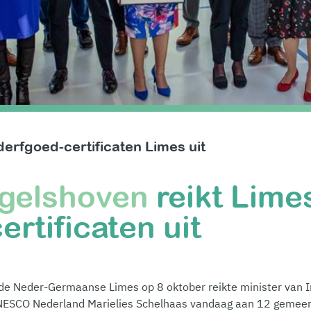
derfgoed-certificaten Limes uit
ngelshoven
reikt Lime
rtificaten uit
n de Neder-Germaanse Limes op 8 oktober reikte minister van I
NESCO Nederland Marielies Schelhaas vandaag aan 12 gemee