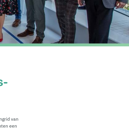
s-
ngrid van
nten een