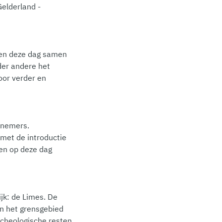
Gelderland -
men deze dag samen
der andere het
oor verder en
rnemers.
met de introductie
en op deze dag
jk: de Limes. De
n het grensgebied
cheologische resten