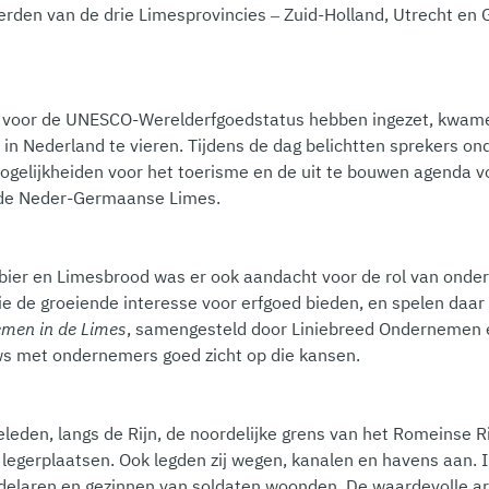
erden van de drie Limesprovincies – Zuid-Holland, Utrecht en 
nlang voor de UNESCO-Werelderfgoedstatus hebben ingezet, kwa
n Nederland te vieren. Tijdens de dag belichtten sprekers on
ogelijkheiden voor het toerisme en de uit te bouwen agenda v
 de Neder-Germaanse Limes.
sbier en Limesbrood was er ook aandacht voor de rol van onde
 de groeiende interesse voor erfgoed bieden, en spelen daar 
men in de Limes
, samengesteld door Liniebreed Ondernemen 
ews met ondernemers goed zicht op die kansen.
leden, langs de Rijn, de noordelijke grens van het Romeinse Ri
egerplaatsen. Ook legden zij wegen, kanalen en havens aan. I
elaren en gezinnen van soldaten woonden. De waardevolle ar