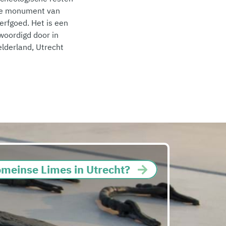
che monument van
rfgoed. Het is een
woordigd door in
elderland, Utrecht
meinse Limes in Utrecht?