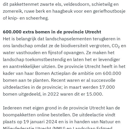
dit pakkettenmet zwarte els, veldesdoorn, schietwilg en
zomereik, ruwe berk en haagbeuk voor een
geriefhoutbosje
of knip- en scheerheg.
600.000 extra bomen in de provincie Utrecht
Het is belangrijk dat landschapselementen terugkeren in
ons landschap omdat ze de biodiversiteit vergroten, CO
en
2
water vasthouden en fijnstof opvangen. Ze maken het
landschap toekomstbestendig en laten het er levendiger
en aantrekkelijker uitzien. De provincie Utrecht heeft in het
kader van haar Bomen Actieplan de ambitie om 600.000
bomen aan te planten. Recent waren er al succesvolle
uitdeelacties in de provincie; in maart werden 17.000
bomen uitgedeeld, in 2022 waren dit er 15.000.
Iedereen met eigen grond in de provincie Utrecht kan de
boompakketten online bestellen. De uitdeelactie vindt
plaats op 19 januari 2024 en is in handen van Natuur en
Milieufederatie Utrecht (NMU) en Landschap Erfgoed