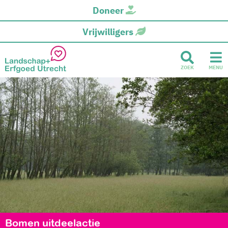
Doneer
Vrijwilligers
ZOEK
MENU
Bomen uitdeelactie