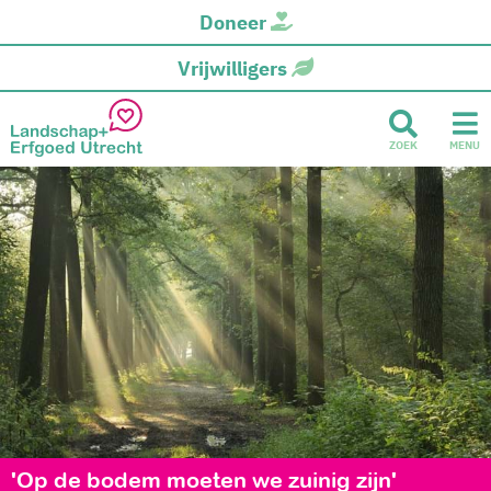
Doneer
Vrijwilligers
ZOEK
MENU
'Op de bodem moeten we zuinig zijn'